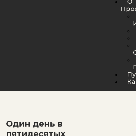
О
Про
Пу
Ка
Один день в
пятидесятых